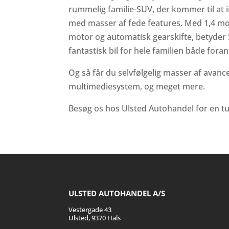
rummelig familie-SUV, der kommer til at i
med masser af fede features. Med 1,4 mot
motor og automatisk gearskifte, betyder 
fantastisk bil for hele familien både for
Og så får du selvfølgelig masser af avanc
multimediesystem, og meget mere.
Besøg os hos Ulsted Autohandel for en tur 
ULSTED AUTOHANDEL A/S
Vestergade 43
Ulsted, 9370 Hals