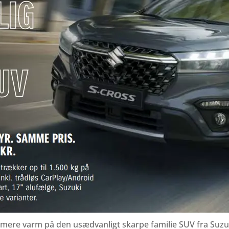
u mere varm på den usædvanligt skarpe familie SUV fra Suzu