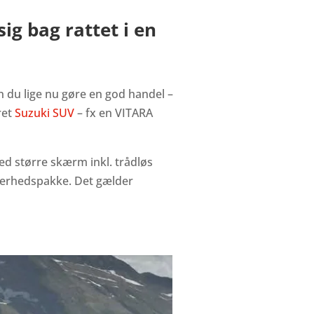
g bag rattet i en
n du lige nu gøre en god handel –
ret
Suzuki SUV
– fx en VITARA
ed større skærm inkl. trådløs
ikkerhedspakke. Det gælder