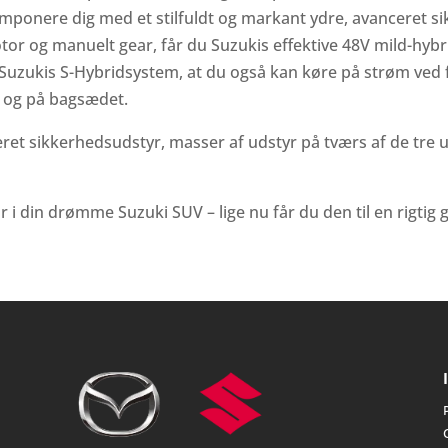
mponere dig med et stilfuldt og markant ydre, avanceret sik
or og manuelt gear, får du Suzukis effektive 48V mild-hybr
Suzukis S-Hybridsystem, at du også kan køre på strøm ved 
an og på bagsædet.
eret sikkerhedsudstyr, masser af udstyr på tværs af de tre 
i din drømme Suzuki SUV – lige nu får du den til en rigtig g
P