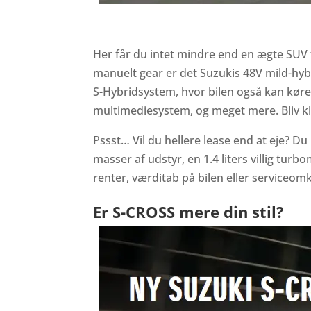
Her får du intet mindre end en ægte SUV f
manuelt gear er det Suzukis 48V mild-hyb
S-Hybridsystem, hvor bilen også kan køre 
multimediesystem, og meget mere. Bliv klo
Pssst… Vil du hellere lease end at eje? Du
masser af udstyr, en 1.4 liters villig t
renter, værditab på bilen eller serviceom
Er S-CROSS mere din stil?