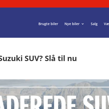
Brugte biler
Nye biler
Salg
Væ
zuki SUV? Slå til nu