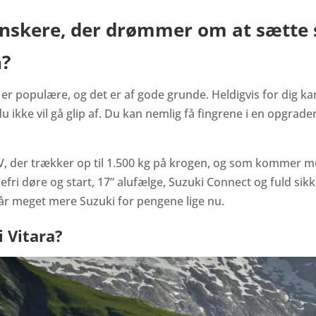
nskere, der drømmer om at sætte si
n?
er populære, og det er af gode grunde. Heldigvis for dig ka
 ikke vil gå glip af. Du kan nemlig få fingrene i en opgrade
UV, der trækker op til 1.500 kg på krogen, og som kommer m
glefri døre og start, 17” alufælge, Suzuki Connect og fuld s
u får meget mere Suzuki for pengene lige nu.
i Vitara?