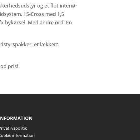
kerhedsudstyr og et flot interiør
idsystem. I S-Cross med 1,5
fx bykørsel. Med andre ord: En
udstyrspakker, et lækkert
od pris!
INFORMATION
rivatlivspolitik
Cookie information