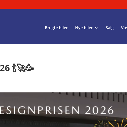
Brugte biler
Nye biler
Salg
Væ
26 🍾🚀🥳