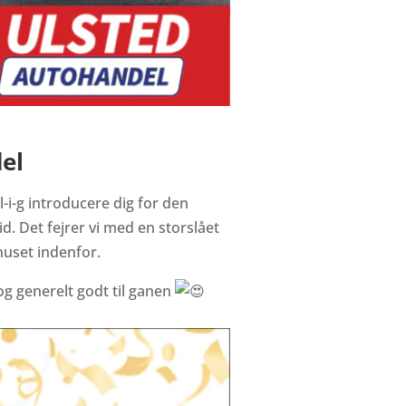
el
-l-i-g introducere dig for den
d. Det fejrer vi med en storslået
huset indenfor.
og generelt godt til ganen