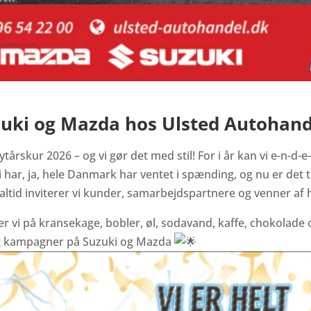
uki og Mazda hos Ulsted Autohand
nytårskur 2026 – og vi gør det med stil! For i år kan vi e-n-d-e
 har, ja, hele Danmark har ventet i spænding, og nu er det ti
tid inviterer vi kunder, samarbejdspartnere og venner af 
er vi på kransekage, bobler, øl, sodavand, kaffe, chokolade 
d og kampagner på Suzuki og Mazda